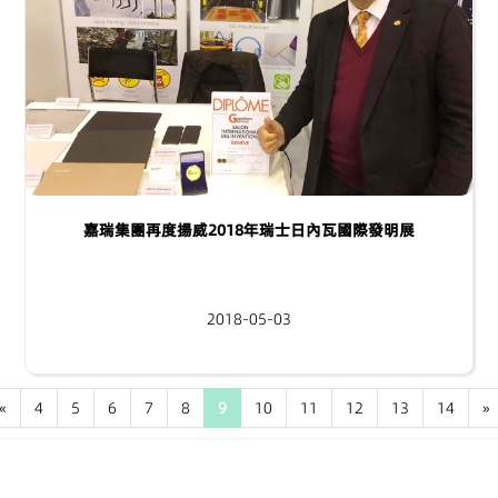
嘉瑞集團再度揚威2018年瑞士日內瓦國際發明展
2018-05-03
«
4
5
6
7
8
9
10
11
12
13
14
»